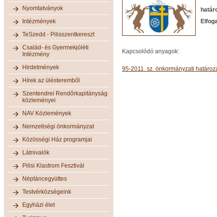
Nyomtatványok
határ
Intézmények
Elfoga
TeSzedd - Pilisszentkereszt
Család- és Gyermekjóléti
Kapcsolódó anyagok:
Intézmény
Hirdetmények
95-2011. sz. önkormányzati határoza
Hírek az ülésteremből
Szentendrei Rendőrkapitányság
közleményei
NAV Közlemények
Nemzetiségi önkormányzat
Közösségi Ház programjai
Látnivalók
Pilisi Klastrom Fesztivál
Néptáncegyüttes
Testvérközségeink
Egyházi élet