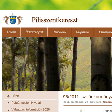
Főoldal
Önkormányzat
Rendeletek
Pályázatok
Okmányirod
2014.11.27. - Testületi ülés
2014.12.28. - Testületi ülés
2014.11.13. - Testületi 
Hírek
95/2011. sz. önkormányz
2011. szeptember 29
- Kategória:
Népsza
Polgármesteri Hivatal
Választási információk 2026.
Pilis