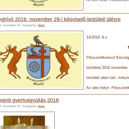
ghívó 2018. november 29-i képviselő-testületi ülésre
8. november 23
- Kategória:
Hírek
14/2018. K-t
MEGHÍ
Pilisszentkereszt Közsé
testülete 2018 november 
testületi ülést tart, mely
Az ülés helye: Pilisszent
venti gyertyagyújtás 2018
8. november 22
- Kategória:
Hírek