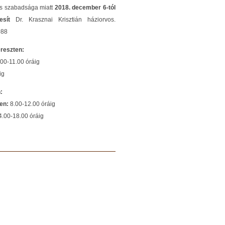
os szabadsága miatt
2018. december 6-tól
tesít
Dr. Krasznai Krisztián háziorvos.
088
ereszten:
.00-11.00 óráig
ig
:
ken:
8.00-12.00 óráig
.00-18.00 óráig