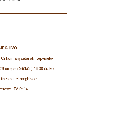
VÓ
g Önkormányzatának Képviselő-
29-én (csütörtökön) 18.00 órakor
re tisztelettel meghívom.
kereszt, Fő út 14.