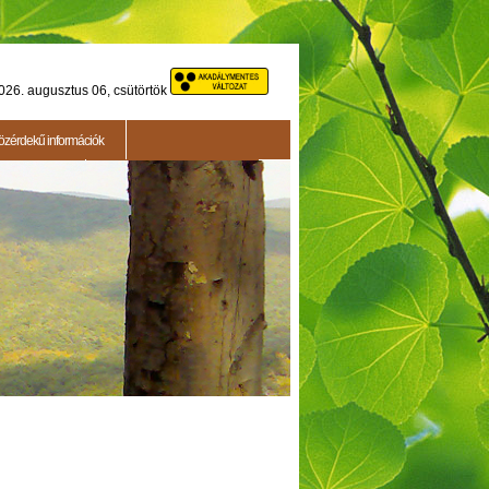
026. augusztus 06, csütörtök
özérdekű információk
Testületi ülés
2015.05.14. - Testületi ülés