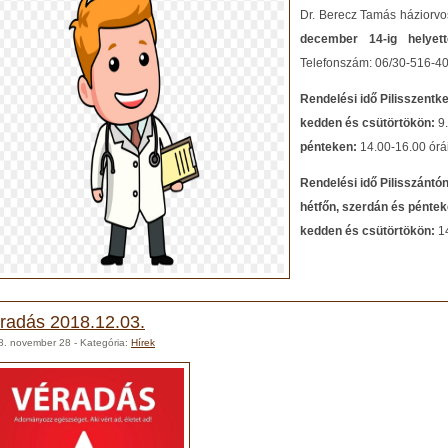
Dr. Berecz Tamás háziorv
december 14-ig helyet
Telefonszám: 06/30-516-4
Rendelési idő Pilisszentk
kedden és csütörtökön:
9
pénteken:
14.00-16.00 órá
Rendelési idő Pilisszántón
hétfőn, szerdán és pénte
kedden és csütörtökön:
14
radás 2018.12.03.
8. november 28
- Kategória:
Hírek