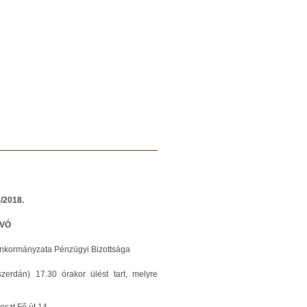
/2018.
Ó
Önkormányzata Pénzügyi Bizottsága
erdán) 17.30 órakor ülést tart, melyre
eszt Fő út 14.