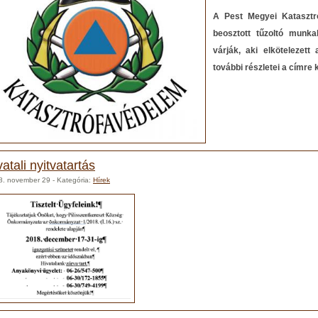
A Pest Megyei Katasztró
beosztott tűzoltó munka
várják, aki elkötelezett 
további részletei a címre 
vatali nyitvatartás
8. november 29
- Kategória:
Hírek