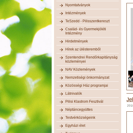
Nyomtatványok
Intézmények
TeSzedd - Pilisszentkereszt
Család- és Gyermekjóléti
Intézmény
Hirdetmények
Hírek az ülésteremből
Szentendrei Rendőrkapitányság
közleményei
NAV Közlemények
Nemzetiségi önkormányzat
Közösségi Ház programjai
Látnivalók
Je
Pilisi Klastrom Fesztivál
201
Néptáncegyüttes
Testvérközségeink
Egyházi élet