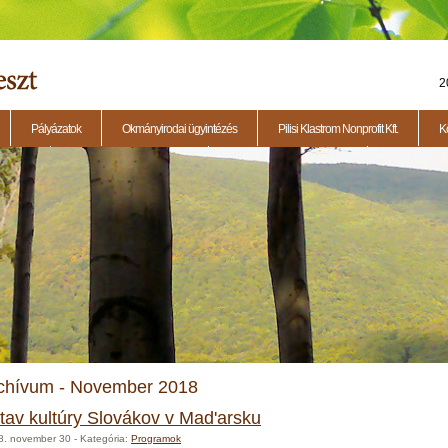
2
Pályázatok
Okmányirodai ügyintézés
Pilisi Klastrom Nonprofit Kft.
K
eti ülés
2014.11.13. - Testületi ülés
2015.01.29. - Testületi ülés
2015.04.23. - 
chívum - November 2018
tav kultúry Slovákov v Mad'arsku
8. november 30
- Kategória:
Programok