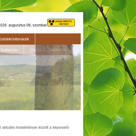
026. augusztus 08, szombat
özérdekű információk
Testületi ülés
2015.05.14. - Testületi ülés
 aktuális hirdetményei között a képviselő-