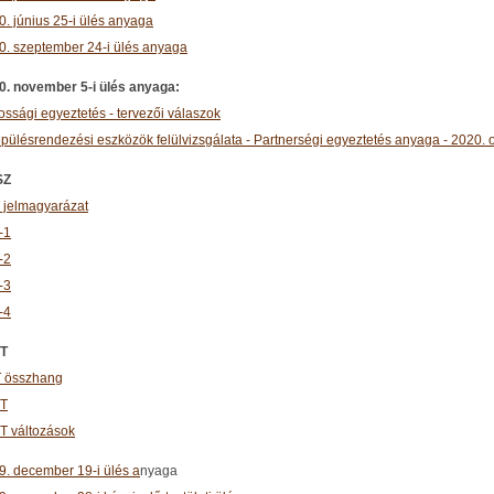
0. június 25-i ülés anyaga
0. szeptember 24-i ülés anyaga
0. november 5-i ülés anyaga:
ossági egyeztetés - tervezői válaszok
epülésrendezési eszközök felülvizsgálata
- Partnerségi egyeztetés anyaga - 2020. 
SZ
 jelmagyarázat
-1
-2
-3
-4
T
 összhang
T
T változások
9. december 19-i ülés a
nyaga