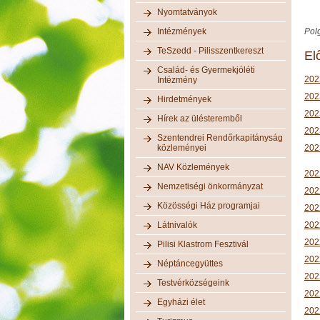
Nyomtatványok
Intézmények
Polg
TeSzedd - Pilisszentkereszt
El
Család- és Gyermekjóléti
202
Intézmény
2023
Hirdetmények
202
Hírek az ülésteremből
202
Szentendrei Rendőrkapitányság
közleményei
202
NAV Közlemények
202
Nemzetiségi önkormányzat
202
Közösségi Ház programjai
202
Látnivalók
202
202
Pilisi Klastrom Fesztivál
202
Néptáncegyüttes
202
Testvérközségeink
202
Egyházi élet
2022