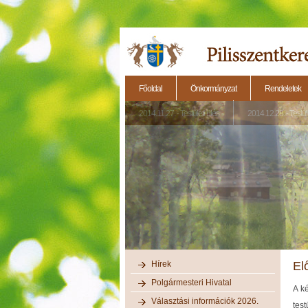
Főoldal
Önkormányzat
Rendeletek
2014.11.27. - Testületi ülés
2014.12.28. - Testül
Hírek
El
Polgármesteri Hivatal
A k
Választási információk 2026.
test