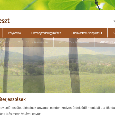
2
Pályázatok
Okmányirodai ügyintézés
Pilisi Klastrom Nonprofit Kft.
K
eti ülés
2014.11.13. - Testületi ülés
2015.01.29. - Testületi ülés
2015.04.23. - 
őterjesztések
épviselő-testület üléseinek anyagait minden kedves érdeklődő megtalálja a főoldal
ületi ülés meghívójával együtt.