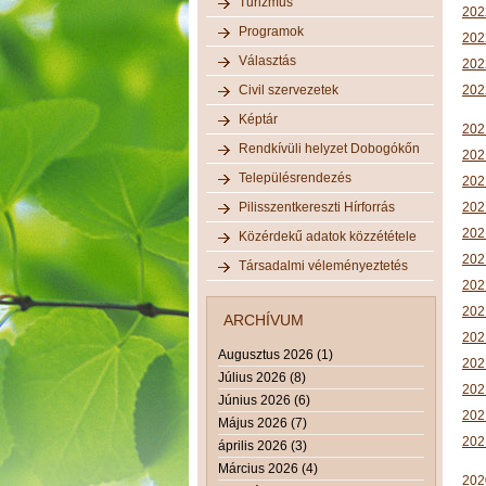
Turizmus
202
Programok
202
Választás
202
Civil szervezetek
202
Képtár
202
Rendkívüli helyzet Dobogókőn
202
Településrendezés
202
Pilisszentkereszti Hírforrás
202
202
Közérdekű adatok közzététele
202
Társadalmi véleményeztetés
202
202
ARCHÍVUM
202
Augusztus 2026 (1)
2021
Július 2026 (8)
2021
Június 2026 (6)
2021
Május 2026 (7)
202
április 2026 (3)
Március 2026 (4)
202