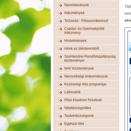
Nyomtatványok
Táj
Intézmények
ren
elr
TeSzedd - Pilisszentkereszt
Család- és Gyermekjóléti
Intézmény
Hirdetmények
Hírek az ülésteremből
Szentendrei Rendőrkapitányság
közleményei
NAV Közlemények
Nemzetiségi önkormányzat
Közösségi Ház programjai
Látnivalók
Pilisi Klastrom Fesztivál
Néptáncegyüttes
Testvérközségeink
Egyházi élet