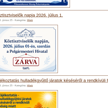
ztisztviselők napja 2026. július 1.
. június 25
- Kategória:
Hírek
jékoztatás hulladékgyűjtő járatok késéséről a rendkívüli
. június 25
- Kategória:
Hírek