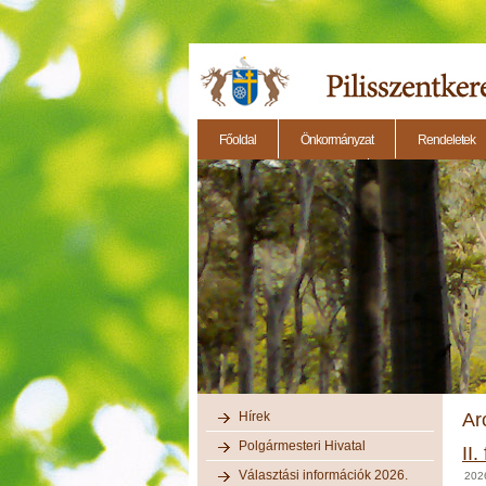
Főoldal
Önkormányzat
Rendeletek
2014.11.27. - Testületi ülés
2014.12.28. - Testül
Hírek
Ar
Polgármesteri Hivatal
II
Választási információk 2026.
2026