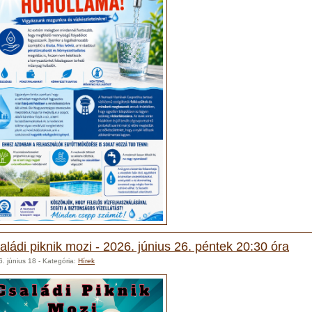
aládi piknik mozi - 2026. június 26. péntek 20:30 óra
. június 18
- Kategória:
Hírek