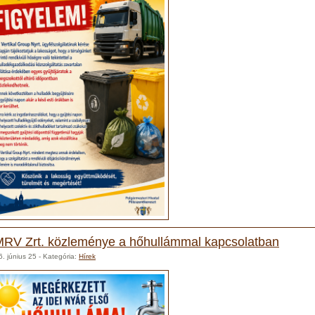
RV Zrt. közleménye a hőhullámmal kapcsolatban
. június 25
- Kategória:
Hírek