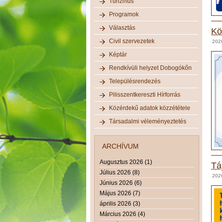
Turizmus
Programok
Választás
Kö
Civil szervezetek
2026
Képtár
Rendkívüli helyzet Dobogókőn
Településrendezés
Pilisszentkereszti Hírforrás
Közérdekű adatok közzététele
Társadalmi véleményeztetés
ARCHÍVUM
Augusztus 2026 (1)
Tá
Július 2026 (8)
2026
Június 2026 (6)
Május 2026 (7)
április 2026 (3)
Március 2026 (4)