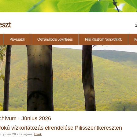
2
Pályázatok
Okmányirodai ügyintézés
Pilisi Klastrom Nonprofit Kft.
K
eti ülés
2014.11.13. - Testületi ülés
2015.01.29. - Testületi ülés
2015.04.23. - 
chívum - Június 2026
. fokú vízkorlátozás elrendelése Pilisszentkereszten
. június 29
- Kategória:
Hírek