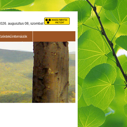
026. augusztus 08, szombat
özérdekű információk
Testületi ülés
2015.05.14. - Testületi ülés