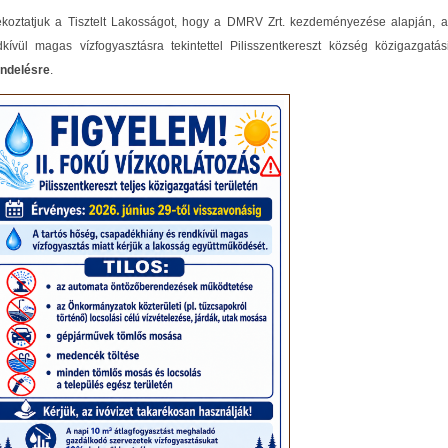
ékoztatjuk a Tisztelt Lakosságot, hogy a DMRV Zrt. kezdeményezése alapján, a
dkívül magas vízfogyasztásra tekintettel Pilisszentkereszt község közigazgatá
endelésre
.