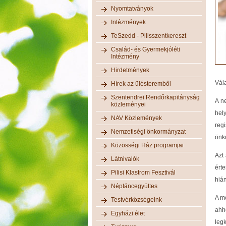
Nyomtatványok
Intézmények
TeSzedd - Pilisszentkereszt
Család- és Gyermekjóléti
Intézmény
Hirdetmények
Vála
Hírek az ülésteremből
Szentendrei Rendőrkapitányság
A n
közleményei
hel
NAV Közlemények
reg
Nemzetiségi önkormányzat
önko
Közösségi Ház programjai
Azt
Látnivalók
érte
Pilisi Klastrom Fesztivál
hiá
Néptáncegyüttes
A m
Testvérközségeink
ahh
Egyházi élet
leg