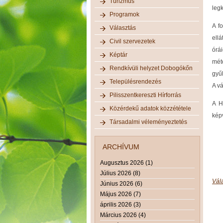
Turizmus
leg
Programok
A f
Választás
ell
Civil szervezetek
órá
Képtár
mét
Rendkívüli helyzet Dobogókőn
gyű
Településrendezés
A vá
Pilisszentkereszti Hírforrás
A H
Közérdekű adatok közzététele
képv
Társadalmi véleményeztetés
ARCHÍVUM
Augusztus 2026 (1)
Július 2026 (8)
Vál
Június 2026 (6)
Május 2026 (7)
április 2026 (3)
Március 2026 (4)