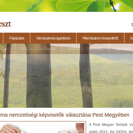
2
Pályázatok
Okmányirodai ügyintézés
Pilisi Klastrom Nonprofit Kft.
K
eti ülés
2014.11.13. - Testületi ülés
2015.01.29. - Testületi ülés
2015.04.23. - 
ma nemzetiségi képviselők választása Pest Megyében
A Pest Megyei Területi Vál
szóló 2013. évi XXXVI. tö