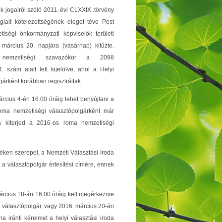
 jogairól szóló 2011. évi CLXXIX .törvény
glalt kötelezettségének eleget téve Pest
ségi önkormányzati képviselők területi
 március 20. napjára (vasárnap) kitűzte.
 a nemzetiségi szavazókör a 2098
4. szám alatt lett kijelölve, ahol a Helyi
gárként korábban regisztráltak.
árcius 4-én 16.00 óráig lehet benyújtani a
 roma nemzetiségi választópolgárként már
lya kiterjed a 2016-os roma nemzetiségi
éken szerepel, a Nemzeti Választási Iroda
t a választópolgár értesítési címére, ennek
árcius 18-án 16.00 óráig kell megérkeznie
 választópolgár, vagy 2016. március 20-án
 iránti kérelmet a helyi választási iroda