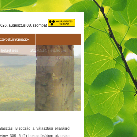
026. augusztus 08, szombat
özérdekű információk
Testületi ülés
2015.05.14. - Testületi ülés
asztási Bizottság a választási eljárásról
rvény 309. § (2) bekezdésében biztosított