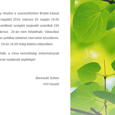
y részére a szavazókörben Braille-írással
. napjától 2016. március 20. napján 19.00
elítését szolgáló bejáratól számított 150
árcius 20-án nem folytatható. Választási
n politikai reklámot nem lehet közzétenni.
 19-én 16.00 óráig köteles eltávolítani.
űködik, a roma nemzetiségi önkormányzati
rsai nyújtanak segítséget.
Baranyák Szilvia
HVI Vezető