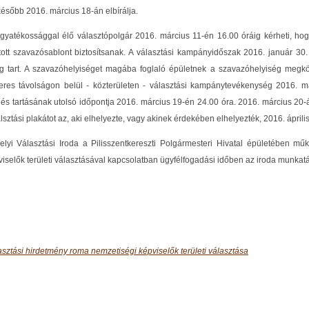
később 2016. március 18-án elbírálja.
ogyatékossággal élő választópolgár 2016. március 11-én 16.00 óráig kérheti, hog
átott szavazósablont biztosítsanak. A választási kampányidőszak 2016. január 30
ig tart. A szavazóhelyiséget magába foglaló épületnek a szavazóhelyiség megköz
eres távolságon belül - közterületen - választási kampánytevékenység 2016. m
lés tartásának utolsó időpontja 2016. március 19-én 24.00 óra. 2016. március 20-á
lsztási plakátot az, aki elhelyezte, vagy akinek érdekében elhelyezték, 2016. április
elyi Választási Iroda a Pilisszentkereszti Polgármesteri Hivatal épületében m
iselők területi választásával kapcsolatban ügyfélfogadási időben az iroda munkatá
asztási hirdetmény roma nemzetiségi képviselők területi választása