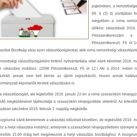
jogkörében, a nemzetiségek
69. § (3) d) pontjában fo
megyében a roma nemzeti
időközi választását 2016.
Pilisszentkereszten
Pilisszentkereszt, Fő út 1
sztási Bizottság várja azon választópolgárokat, akik roma nemzetiségi választópol
emzetiségi választópolgárként történő nyilvántartába vétel iránti kérelmet 2016. m
yi választási irodához. (2098 Piliszentkereszt, Fő út 12.) Aki a 2014. évben
isztrált, annak nem kell kérnie az újbóli regisztrációt, hiszen annak hatá
rmányzati képviselők területi választására is.
 a választópolgárt, aki legkésőbb 2016. január 22-én a roma szavazóköri névjegyz
sítő megküldésével tájékoztatja a szavazóköri névjegyzékbe vételéről. Az értesítő
nyában lakcímére 2016. február 1. napjáig megküldte.
ozgóurna iránti kérelemnek a választás kitűzését követően, de legkésőbb 2016. m
oz a helyi választási irodához, amelynek a szavazóköri névjegyzékében szerepel a
később 15.00 óráig kell megérkeznie a helyi választási bizottsághoz. A mozgóurna