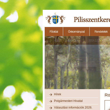
Főoldal
Önkormányzat
Rendeletek
2014.11.27. - Testületi ülés
2014.12.28. - Testül
Hírek
Ro
Polgármesteri Hivatal
Választási információk 2026.