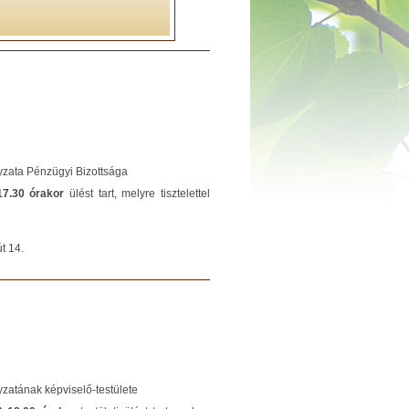
yzata Pénzügyi Bizottsága
17.30 órakor
ülést tart, melyre tisztelettel
t 14.
zatának képviselő-testülete