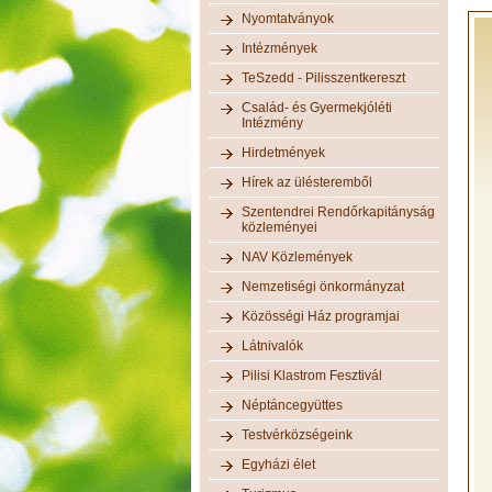
Nyomtatványok
Intézmények
TeSzedd - Pilisszentkereszt
Család- és Gyermekjóléti
Intézmény
Hirdetmények
Hírek az ülésteremből
Szentendrei Rendőrkapitányság
közleményei
NAV Közlemények
Nemzetiségi önkormányzat
Közösségi Ház programjai
Látnivalók
Pilisi Klastrom Fesztivál
Néptáncegyüttes
Testvérközségeink
Egyházi élet