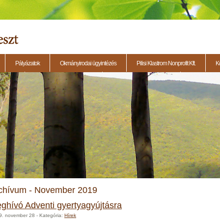
Pályázatok
Okmányirodai ügyintézés
Pilisi Klastrom Nonprofit Kft.
K
eti ülés
2014.11.13. - Testületi ülés
2015.01.29. - Testületi ülés
2015.04.23. - 
chívum - November 2019
ghívó Adventi gyertyagyújtásra
9. november 28
- Kategória:
Hírek