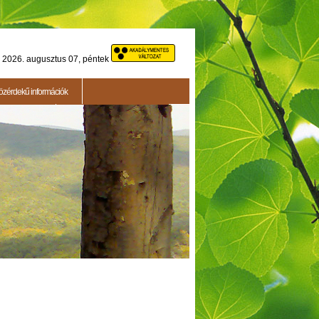
2026. augusztus 07, péntek
özérdekű információk
Testületi ülés
2015.05.14. - Testületi ülés