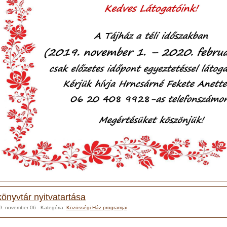
könyvtár nyitvatartása
9. november 06
- Kategória:
Közösségi Ház programjai