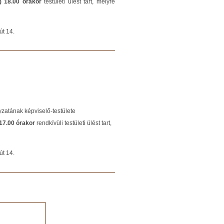
) 18.00 órakor
testületi ülést tart, melyre
út 14.
zatának képviselő-testülete
 17.00 órakor
rendkívüli testületi ülést tart,
út 14.