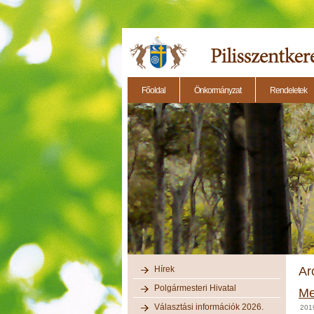
Főoldal
Önkormányzat
Rendeletek
2014.11.27. - Testületi ülés
2014.12.28. - Testül
Hírek
Ar
Polgármesteri Hivatal
Me
Választási információk 2026.
201