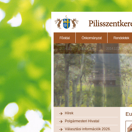
Főoldal
Önkormányzat
Rendeletek
2014.11.27. - Testületi ülés
2014.12.28. - Testül
Hírek
Eu
Polgármesteri Hivatal
Választási információk 2026.