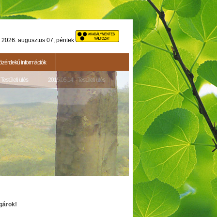
2026. augusztus 07, péntek
özérdekű információk
Testületi ülés
2015.05.14. - Testületi ülés
lgárok!