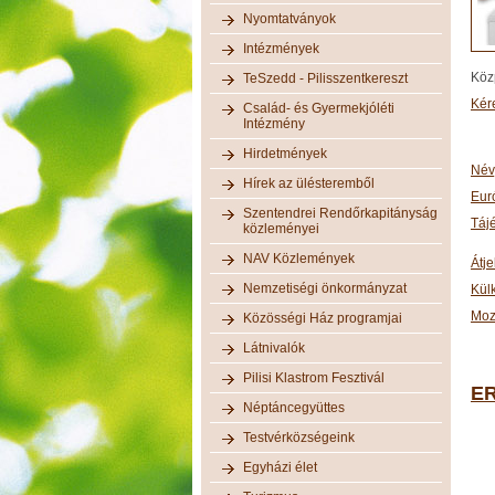
Nyomtatványok
Intézmények
Köz
TeSzedd - Pilisszentkereszt
Kér
Család- és Gyermekjóléti
Intézmény
Hirdetmények
Név
Hírek az ülésteremből
Eur
Szentendrei Rendőrkapitányság
Táj
közleményei
NAV Közlemények
Átj
Nemzetiségi önkormányzat
Kül
Moz
Közösségi Ház programjai
Látnivalók
Pilisi Klastrom Fesztivál
E
Néptáncegyüttes
Testvérközségeink
Egyházi élet