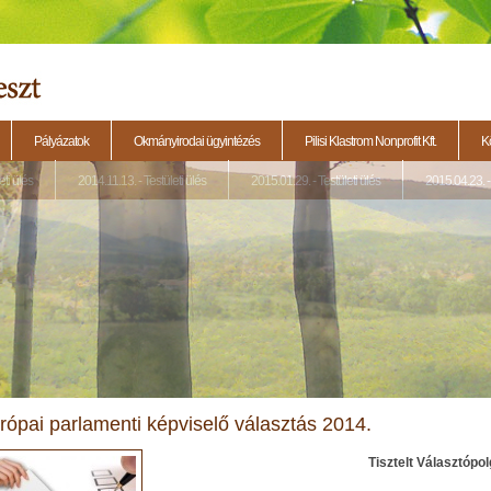
Pályázatok
Okmányirodai ügyintézés
Pilisi Klastrom Nonprofit Kft.
K
eti ülés
2014.11.13. - Testületi ülés
2015.01.29. - Testületi ülés
2015.04.23. - 
rópai parlamenti képviselő választás 2014.
Tisztelt Választópo