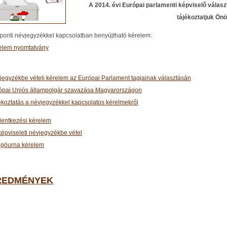
A 2014. évi Európai parlamenti képviselő válasz
tájékoztatjuk Önö
ponti névjegyzékkel kapcsolatban benyújtható kérelem:
elem nyomtatvány
jegyzékbe vételi kérelem az Európai Parlament tagjainak választásán
ópai Uniós állampolgár szavazása Magyarországon
ékoztatás a névjegyzékkel kapcsolatos kérelmekről
elentkezési kérelem
képviseleti névjegyzékbe vétel
góurna kérelem
REDMÉNYEK