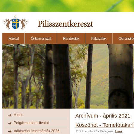
Főoldal
Önkormányzat
Rendeletek
Pályázatok
Okmányirod
2014.11.27. - Testületi ülés
2014.12.28. - Testületi ülés
2014.11.13. - Testületi 
Hírek
Archívum - április 2021
Polgármesteri Hivatal
Köszönet - Temetőtakarí
Választási információk 2026.
2021. április 27
- Kategória:
Hírek