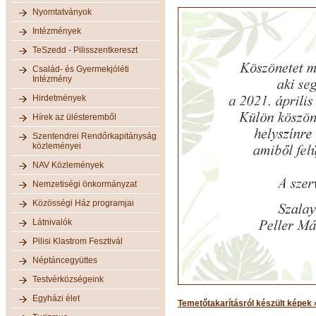
Nyomtatványok
Intézmények
TeSzedd - Pilisszentkereszt
Család- és Gyermekjóléti
Intézmény
Hirdetmények
Hírek az ülésteremből
Szentendrei Rendőrkapitányság
közleményei
NAV Közlemények
Nemzetiségi önkormányzat
Közösségi Ház programjai
Látnivalók
Pilisi Klastrom Fesztivál
Néptáncegyüttes
Testvérközségeink
Egyházi élet
Temetőtakarításról készült képek