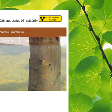
026. augusztus 06, csütörtök
özérdekű információk
Testületi ülés
2015.05.14. - Testületi ülés