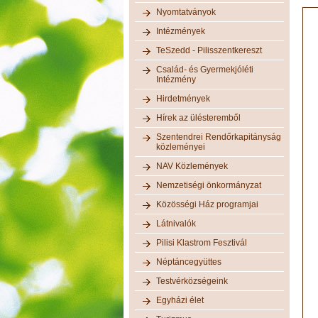
Nyomtatványok
Intézmények
TeSzedd - Pilisszentkereszt
Család- és Gyermekjóléti
Intézmény
Hirdetmények
Hírek az ülésteremből
Szentendrei Rendőrkapitányság
közleményei
NAV Közlemények
Nemzetiségi önkormányzat
Közösségi Ház programjai
Látnivalók
Pilisi Klastrom Fesztivál
Néptáncegyüttes
Testvérközségeink
Egyházi élet