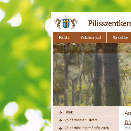
Főoldal
Önkormányzat
Rendeletek
2014.11.27. - Testületi ülés
2014.12.28. - Testül
Hírek
Ar
Polgármesteri Hivatal
DM
Választási információk 2026.
2018