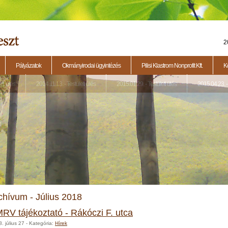
2
Pályázatok
Okmányirodai ügyintézés
Pilisi Klastrom Nonprofit Kft.
K
eti ülés
2014.11.13. - Testületi ülés
2015.01.29. - Testületi ülés
2015.04.23. - 
chívum - Július 2018
RV tájékoztató - Rákóczi F. utca
. július 27
- Kategória:
Hírek