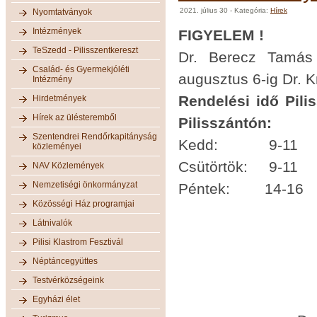
2021. július 30
- Kategória:
Hírek
Nyomtatványok
Intézmények
FIGYELEM !
TeSzedd - Pilisszentkereszt
Dr. Berecz Tamás 
Család- és Gyermekjóléti
augusztus 6-ig Dr. K
Intézmény
Rendelési i
Hirdetmények
Hírek az ülésteremből
Pilisszántón:
Szentendrei Rendőrkapitányság
Kedd:
közleményei
Csütörtö
NAV Közlemények
Nemzetiségi önkormányzat
Péntek
Közösségi Ház programjai
Látnivalók
Pilisi Klastrom Fesztivál
Csüt
Néptáncegyüttes
Pén
Testvérközségeink
Rendelő Pil
Egyházi élet