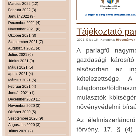
Március 2022 (12)
Február 2022 (3)
Január 2022 (9)
December 2021 (4)
Tájékoztató pa
November 2021 (6)
Október 2021 (8)
2021. július 16
- Kategória:
Hirdetmények
Szeptember 2021 (7)
Augusztus 2021 (4)
A parlagfű nagym
Július 2021 (6)
gazdasági károsító
Június 2021 (9)
Május 2021 (5)
elsősorban az ing
április 2021 (4)
kötelezettsége.
Március 2021 (5)
Február 2021 (4)
tulajdonos/földha
Január 2021 (1)
mulasztók költségén
December 2020 (1)
növényvédelmi bírsá
November 2020 (3)
Október 2020 (5)
Szeptember 2020 (9)
Az élelmiszerláncró
Augusztus 2020 (3)
törvény. 17. § (4
Július 2020 (2)