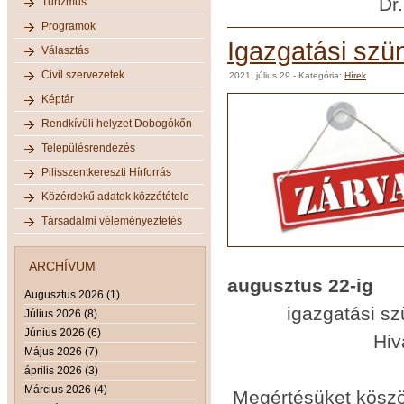
Dr. Krasznai 
Turizmus
Programok
Igazgatási szü
Választás
Civil szervezetek
2021. július 29
- Kategória:
Hírek
Képtár
Rendkívüli helyzet Dobogókőn
Településrendezés
Pilisszentkereszti Hírforrás
Közérdekű adatok közzététele
Társadalmi véleményeztetés
ARCHÍVUM
augusztus 22-ig
Augusztus 2026 (1)
igazgatási szünet
Július 2026 (8)
Június 2026 (6)
Hivatal
Május 2026 (7)
április 2026 (3)
Március 2026 (4)
Megértésüket köszö