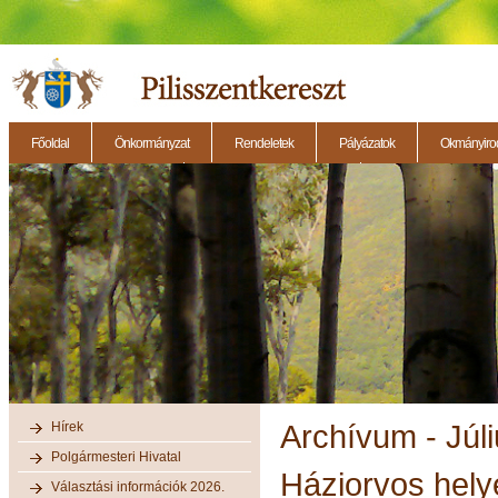
Főoldal
Önkormányzat
Rendeletek
Pályázatok
Okmányirod
2014.11.27. - Testületi ülés
2014.12.28. - Testületi ülés
2014.11.13. - Testületi 
Hírek
Archívum - Júl
Polgármesteri Hivatal
Háziorvos hely
Választási információk 2026.