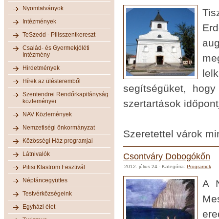
Nyomtatványok
Tis
Intézmények
Er
TeSzedd - Pilisszentkereszt
aug
Család- és Gyermekjóléti
Intézmény
me
Hirdetmények
lel
Hírek az ülésteremből
segítségüket, hog
Szentendrei Rendőrkapitányság
közleményei
szertartások időpont
NAV Közlemények
Nemzetiségi önkormányzat
Szeretettel várok mi
Közösségi Ház programjai
Látnivalók
Csontváry Dobogókőn
Pilisi Klastrom Fesztivál
2012. július 24
- Kategória:
Programok
Néptáncegyüttes
A N
Testvérközségeink
Mes
Egyházi élet
ere