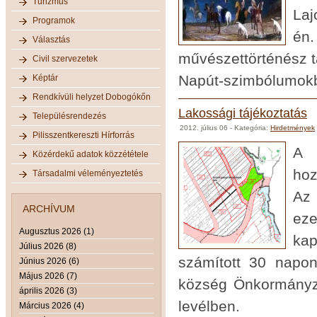
Turizmus
Laj
Programok
én
Választás
művészettörténész tar
Civil szervezetek
Napút-szimbólumokba
Képtár
Rendkívüli helyzet Dobogókőn
Lakossági tájékoztatás
Településrendezés
2012. július 06
- Kategória:
Hirdetmények
Pilisszentkereszti Hírforrás
A s
Közérdekű adatok közzététele
hoz
Társadalmi véleményeztetés
Az 
ARCHÍVUM
eze
Augusztus 2026 (1)
kap
Július 2026 (8)
számított 30 napon
Június 2026 (6)
Május 2026 (7)
község Önkormányzat
április 2026 (3)
levélben.
Március 2026 (4)