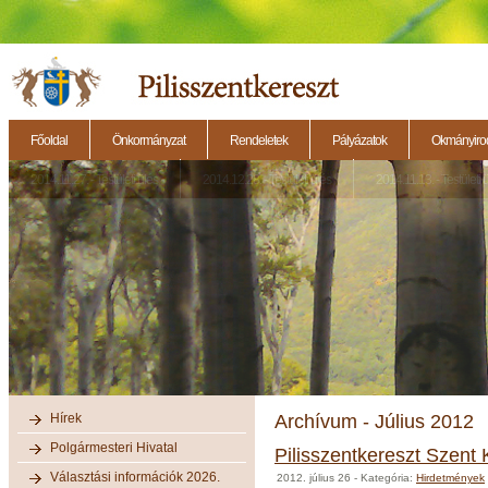
Főoldal
Önkormányzat
Rendeletek
Pályázatok
Okmányirod
2014.11.27. - Testületi ülés
2014.12.28. - Testületi ülés
2014.11.13. - Testületi 
Hírek
Archívum - Július 2012
Polgármesteri Hivatal
Pilisszentkereszt Szent
Választási információk 2026.
2012. július 26
- Kategória:
Hirdetmények