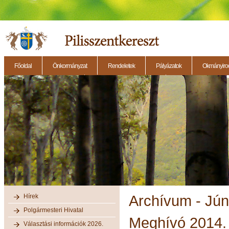
Főoldal
Önkormányzat
Rendeletek
Pályázatok
Okmányirod
2014.11.27. - Testületi ülés
2014.12.28. - Testületi ülés
2014.11.13. - Testületi 
Hírek
Archívum - Jún
Polgármesteri Hivatal
Meghívó 2014. j
Választási információk 2026.