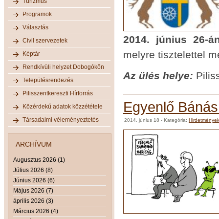
Turizmus
Programok
Választás
2014. június 26-á
Civil szervezetek
melyre tisztelettel 
Képtár
Rendkívüli helyzet Dobogókőn
Az ülés helye:
Pilis
Településrendezés
Pilisszentkereszti Hírforrás
Egyenlő Báná
Közérdekű adatok közzététele
Társadalmi véleményeztetés
2014. június 18
- Kategória:
Hirdetménye
ARCHÍVUM
Augusztus 2026 (1)
Július 2026 (8)
Június 2026 (6)
Május 2026 (7)
április 2026 (3)
Március 2026 (4)