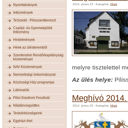
2014. június 23
- Kategória:
Hírek
Nyomtatványok
Intézmények
TeSzedd - Pilisszentkereszt
Család- és Gyermekjóléti
Intézmény
Hirdetmények
Hírek az ülésteremből
Szentendrei Rendőrkapitányság
közleményei
melyre tisztelettel 
NAV Közlemények
Nemzetiségi önkormányzat
Az ülés helye:
Pilis
Közösségi Ház programjai
Látnivalók
Meghívó 2014. j
Pilisi Klastrom Fesztivál
Néptáncegyüttes
2014. június 20
- Kategória:
Hírek
Testvérközségeink
Egyházi élet