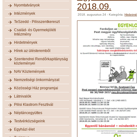
2018.09.
Nyomtatványok
Intézmények
2018. augusztus 24
- Kategória:
Hirdetm
TeSzedd - Pilisszentkereszt
Család- és Gyermekjóléti
Intézmény
Hirdetmények
Hírek az ülésteremből
Szentendrei Rendőrkapitányság
közleményei
NAV Közlemények
Nemzetiségi önkormányzat
Közösségi Ház programjai
Látnivalók
Pilisi Klastrom Fesztivál
Néptáncegyüttes
Testvérközségeink
Egyházi élet