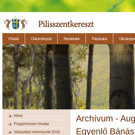
Főoldal
Önkormányzat
Rendeletek
Pályázatok
Okmányirod
2014.11.27. - Testületi ülés
2014.12.28. - Testületi ülés
2014.11.13. - Testületi 
Hírek
Archívum - Au
Polgármesteri Hivatal
Egyenlő Bánásm
Választási információk 2026.