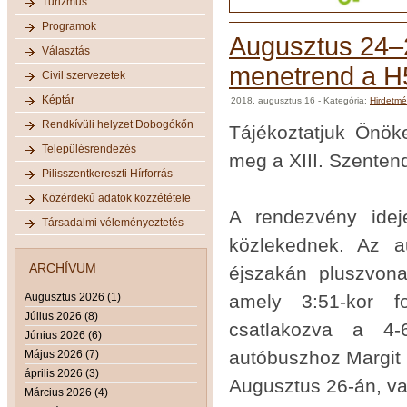
Turizmus
Programok
Augusztus 24–2
Választás
menetrend a H
Civil szervezetek
Képtár
2018. augusztus 16
- Kategória:
Hirdetm
Rendkívüli helyzet Dobogókőn
Tájékoztatjuk Önö
Településrendezés
meg a XIII. Szentend
Pilisszentkereszti Hírforrás
Közérdekű adatok közzététele
A rendezvény idej
Társadalmi véleményeztetés
közlekednek. Az a
ARCHÍVUM
éjszakán pluszvona
Augusztus 2026 (1)
amely 3:51-kor fo
Július 2026 (8)
csatlakozva a 4-
Június 2026 (6)
autóbuszhoz Margit 
Május 2026 (7)
április 2026 (3)
Augusztus 26-án, va
Március 2026 (4)