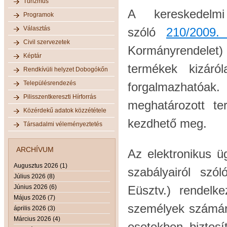
Turizmus
A kereskedelmi
Programok
Választás
szóló
210/2009.
Civil szervezetek
Kormányrendele
Képtár
termékek kizáró
Rendkívüli helyzet Dobogókőn
Településrendezés
forgalmazhatóak
Pilisszentkereszti Hírforrás
meghatározott te
Közérdekű adatok közzététele
kezdhető meg.
Társadalmi véleményeztetés
ARCHÍVUM
Az elektronikus ü
Augusztus 2026 (1)
szabályairól szó
Július 2026 (8)
Június 2026 (6)
Eüsztv.) rendelk
Május 2026 (7)
személyek számár
április 2026 (3)
Március 2026 (4)
esetekben biztosí