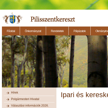
Főoldal
Önkormányzat
Rendeletek
Pályázatok
Okmányirod
2014.11.27. - Testületi ülés
2014.12.28. - Testületi ülés
2014.11.13. - Testületi 
Hírek
Ipari és keres
Polgármesteri Hivatal
Választási információk 2026.