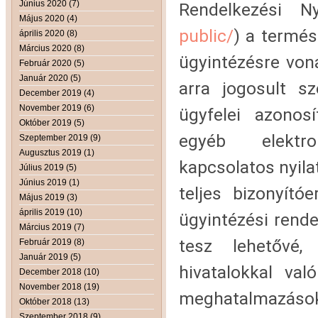
Június 2020 (7)
Rendelkezési Ny
Május 2020 (4)
public/
) a termés
április 2020 (8)
Március 2020 (8)
ügyintézésre vona
Február 2020 (5)
Január 2020 (5)
arra jogosult s
December 2019 (4)
November 2019 (6)
ügyfelei azonosí
Október 2019 (5)
egyéb elektron
Szeptember 2019 (9)
Augusztus 2019 (1)
kapcsolatos nyil
Július 2019 (5)
Június 2019 (1)
teljes bizonyító
Május 2019 (3)
április 2019 (10)
ügyintézési rend
Március 2019 (7)
tesz lehetővé,
Február 2019 (8)
Január 2019 (5)
hivatalokkal val
December 2018 (10)
November 2018 (19)
meghatalmazások
Október 2018 (13)
Szeptember 2018 (9)