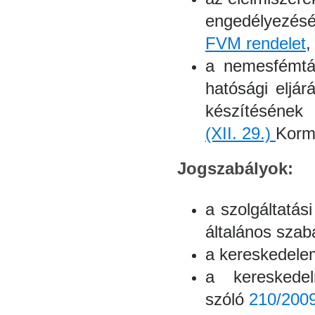
engedélyezésér
FVM rendelet
,
a nemesfémtár
hatósági eljá
készítésének 
(XII. 29.)
Korm
Jogszabályok:
a szolgáltatá
általános szab
a kereskedele
a kereskedel
szóló
210/2009