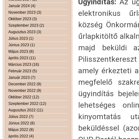
Ügyindítás:
Az üg
Január 2024 (4)
elektronikus űr
November 2023 (3)
Október 2023 (3)
község Önkormán
Szeptember 2023 (2)
Augusztus 2023 (3)
űrlapkitöltő alkal
Július 2023 (1)
Június 2023 (1)
majd beküldi a
Május 2023 (8)
Pilisszentkereszt
április 2023 (11)
Március 2023 (16)
amely érkezteti a
Február 2023 (5)
Január 2023 (7)
megfelelő szakr
December 2022 (9)
November 2022 (9)
ügyindítás bejel
Október 2022 (12)
lehetséges onli
Szeptember 2022 (12)
Augusztus 2022 (11)
kinyomtatás ut
Július 2022 (7)
Június 2022 (8)
beküldéssel (azon
Május 2022 (8)
április 2022 (4)