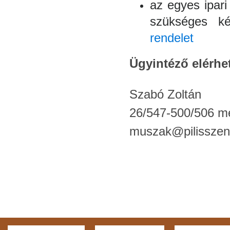
az egyes ipar
szükséges ké
rendelet
Ügyintéző elérhe
Szabó Zoltán
26/547-500/506 me
muszak@pilisszen