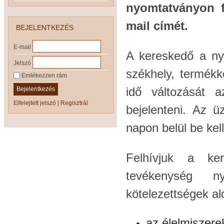
nyomtatványon fe
mail címét.
BEJELENTKEZÉS
E-mail
A kereskedő a nyil
Jelszó
székhely, termékkö
Emlékezzen rám
idő változását 
Bejelentkezés
Elfelejtett jelszó
|
Regisztrál
bejelenteni. Az 
napon belül be kell
Felhívjuk a ke
tevékenység ny
kötelezettségek al
az élelmiszere