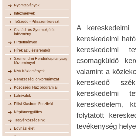
Nyomtatványok
Intézmények
TeSzedd - Pilisszentkereszt
A kereskedelmi t
Család- és Gyermekjóléti
Intézmény
kereskedelmi hatós
Hirdetmények
kereskedelmi te
Hírek az ülésteremből
Szentendrei Rendőrkapitányság
csomagküldő kere
közleményei
valamint a közleke
NAV Közlemények
Nemzetiségi önkormányzat
kereskedő szék
Közösségi Ház programjai
kereskedelmi te
Látnivalók
kereskedelem, kö
Pilisi Klastrom Fesztivál
Néptáncegyüttes
folytatott keres
Testvérközségeink
tevékenység helye 
Egyházi élet