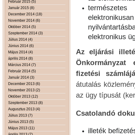
Február 2015 (5)
természete
Január 2015 (8)
December 2014 (18)
elektroniku
November 2014 (6)
nyilvántartás
Október 2014 (5)
Szeptember 2014 (3)
elektronikus ü
Július 2014 (4)
Június 2014 (6)
Az eljárási ille
Május 2014 (4)
április 2014 (8)
Önkormányzat e
Március 2014 (7)
Február 2014 (5)
fizetési számlá
Január 2014 (3)
átutalás közlemén
December 2013 (6)
November 2013 (2)
az ügy típusát (ke
Október 2013 (12)
Szeptember 2013 (8)
Augusztus 2013 (4)
Csatolandó dok
Július 2013 (7)
Június 2013 (5)
Május 2013 (11)
illeték befize
április 2013 (7)