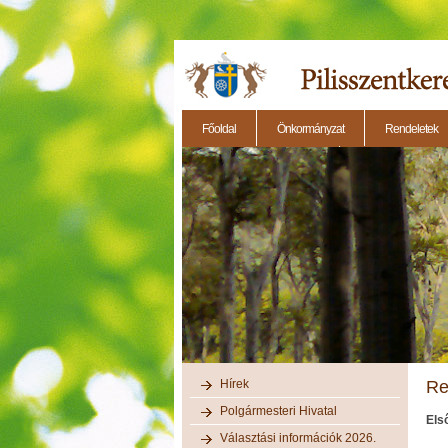
Főoldal
Önkormányzat
Rendeletek
2014.11.27. - Testületi ülés
2014.12.28. - Testül
Hírek
Re
Polgármesteri Hivatal
Els
Választási információk 2026.