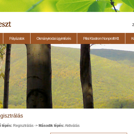
2
Pályázatok
Okmányirodai ügyintézés
Pilisi Klastrom Nonprofit Kft.
K
eti ülés
2014.11.13. - Testületi ülés
2015.01.29. - Testületi ülés
2015.04.23. - 
gisztrálás
ő lépés:
Regisztrálás
->
Második lépés:
Aktiválás