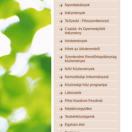
Nyomtatványok
Intézmények
TeSzedd - Pilisszentkereszt
Család- és Gyermekjóléti
Intézmény
Hirdetmények
Hírek az ülésteremből
Szentendrei Rendőrkapitányság
közleményei
NAV Közlemények
Nemzetiségi önkormányzat
Közösségi Ház programjai
Látnivalók
Pilisi Klastrom Fesztivál
Néptáncegyüttes
Testvérközségeink
Egyházi élet