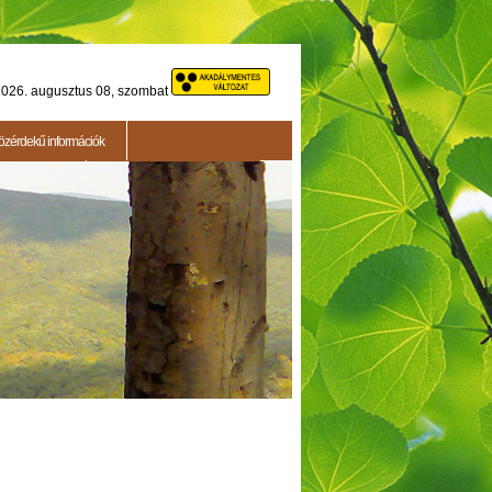
026. augusztus 08, szombat
özérdekű információk
Testületi ülés
2015.05.14. - Testületi ülés