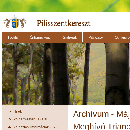
Főoldal
Önkormányzat
Rendeletek
Pályázatok
Okmányirod
2014.11.27. - Testületi ülés
2014.12.28. - Testületi ülés
2014.11.13. - Testületi 
Hírek
Archívum - Má
Polgármesteri Hivatal
Meghívó Trian
Választási információk 2026.