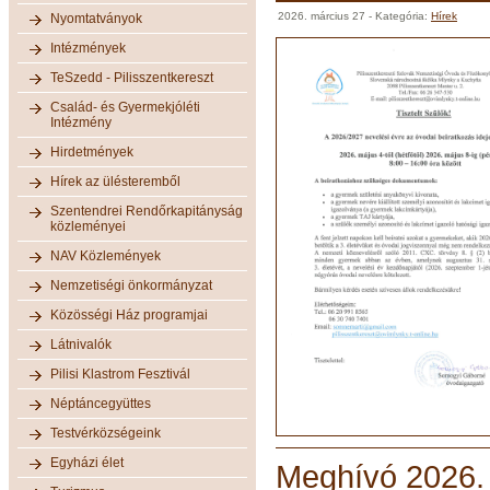
2026. március 27
- Kategória:
Hírek
Nyomtatványok
Intézmények
TeSzedd - Pilisszentkereszt
Család- és Gyermekjóléti
Intézmény
Hirdetmények
Hírek az ülésteremből
Szentendrei Rendőrkapitányság
közleményei
NAV Közlemények
Nemzetiségi önkormányzat
Közösségi Ház programjai
Látnivalók
Pilisi Klastrom Fesztivál
Néptáncegyüttes
Testvérközségeink
Egyházi élet
Meghívó 2026. á