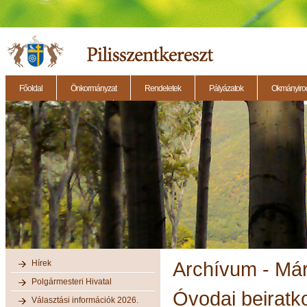
Főoldal
Önkormányzat
Rendeletek
Pályázatok
Okmányirod
2014.11.27. - Testületi ülés
2014.12.28. - Testületi ülés
2014.11.13. - Testületi 
Hírek
Archívum - Má
Polgármesteri Hivatal
Óvodai beiratk
Választási információk 2026.