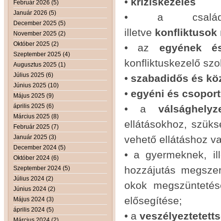
•
kríziskezelés
Február 2026 (5)
Január 2026 (5)
• a család
December 2025 (5)
illetve
konfliktusok
November 2025 (2)
Október 2025 (2)
• az
egyének és
Szeptember 2025 (4)
konfliktuskezelő szo
Augusztus 2025 (1)
Július 2025 (6)
•
szabadidős és kö
Június 2025 (10)
•
egyéni és csoport
Május 2025 (9)
április 2025 (6)
• a
válsághelyz
Március 2025 (8)
ellátásokhoz, szük
Február 2025 (7)
Január 2025 (3)
vehető ellátáshoz va
December 2024 (5)
• a gyermeknek, il
Október 2024 (6)
hozzájutás megsze
Szeptember 2024 (5)
Július 2024 (2)
okok megszüntetés
Június 2024 (2)
elősegítése;
Május 2024 (3)
április 2024 (5)
• a
veszélyeztetett
Március 2024 (2)