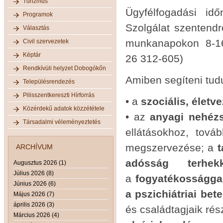
Turizmus
Ügyfélfogadási id
Programok
Szolgálat szentendr
Választás
munkanapokon 8-16 
Civil szervezetek
Képtár
26 312-605)
Rendkívüli helyzet Dobogókőn
Amiben segíteni tud
Településrendezés
Pilisszentkereszti Hírforrás
• a
szociális, életv
Közérdekű adatok közzététele
• az
anyagi nehéz
Társadalmi véleményeztetés
ellátásokhoz, tová
megszervezése; a
t
ARCHÍVUM
adósság terhe
Augusztus 2026 (1)
Július 2026 (8)
a
fogyatékosságga
Június 2026 (6)
a pszichiátriai bet
Május 2026 (7)
április 2026 (3)
és családtagjaik ré
Március 2026 (4)