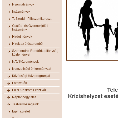
Nyomtatványok
Intézmények
TeSzedd - Pilisszentkereszt
Család- és Gyermekjóléti
Intézmény
Hirdetmények
Hírek az ülésteremből
Szentendrei Rendőrkapitányság
közleményei
NAV Közlemények
Nemzetiségi önkormányzat
Közösségi Ház programjai
Látnivalók
Tel
Pilisi Klastrom Fesztivál
Krízishelyzet eset
Néptáncegyüttes
Testvérközségeink
Egyházi élet