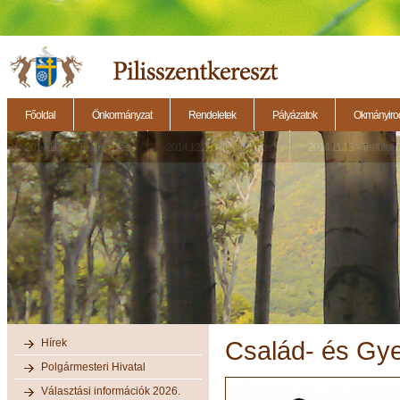
Főoldal
Önkormányzat
Rendeletek
Pályázatok
Okmányirod
2014.11.27. - Testületi ülés
2014.12.28. - Testületi ülés
2014.11.13. - Testületi 
Hírek
Család- és Gye
Polgármesteri Hivatal
Választási információk 2026.