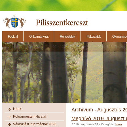
Főoldal
Önkormányzat
Rendeletek
Pályázatok
Okmányirod
2014.11.27. - Testületi ülés
2014.12.28. - Testületi ülés
2014.11.13. - Testületi 
Hírek
Archívum - Augusztus 2
Polgármesteri Hivatal
Meghívó 2019. augusztus 
Választási információk 2026.
2019. augusztus 09
- Kategória:
Hírek