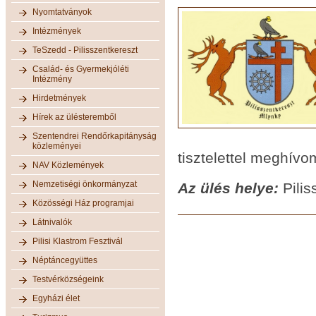
Nyomtatványok
Intézmények
TeSzedd - Pilisszentkereszt
Család- és Gyermekjóléti
Intézmény
Hirdetmények
Hírek az ülésteremből
Szentendrei Rendőrkapitányság
közleményei
tisztelettel meghívo
NAV Közlemények
Nemzetiségi önkormányzat
Az ülés helye:
Pilis
Közösségi Ház programjai
Látnivalók
Pilisi Klastrom Fesztivál
Néptáncegyüttes
Testvérközségeink
Egyházi élet