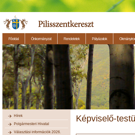
Főoldal
Önkormányzat
Rendeletek
Pályázatok
Okmányirod
2014.11.27. - Testületi ülés
2014.12.28. - Testületi ülés
2014.11.13. - Testületi 
Hírek
Képviselő-testü
Polgármesteri Hivatal
Választási információk 2026.