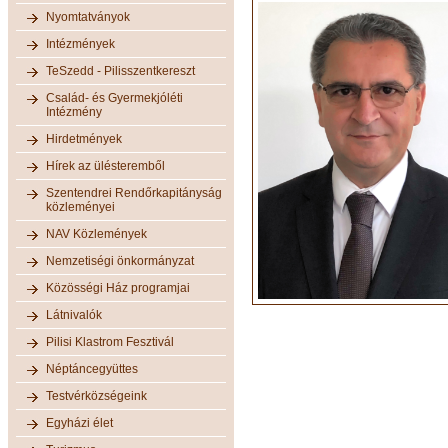
Nyomtatványok
Intézmények
TeSzedd - Pilisszentkereszt
Család- és Gyermekjóléti
Intézmény
Hirdetmények
Hírek az ülésteremből
Szentendrei Rendőrkapitányság
közleményei
NAV Közlemények
Nemzetiségi önkormányzat
Közösségi Ház programjai
Látnivalók
Pilisi Klastrom Fesztivál
Néptáncegyüttes
Testvérközségeink
Egyházi élet