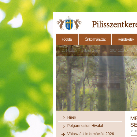
Főoldal
Önkormányzat
Rendeletek
2014.11.27. - Testületi ülés
2014.12.28. - Testül
Hírek
M
S
Polgármesteri Hivatal
201
Választási információk 2026.