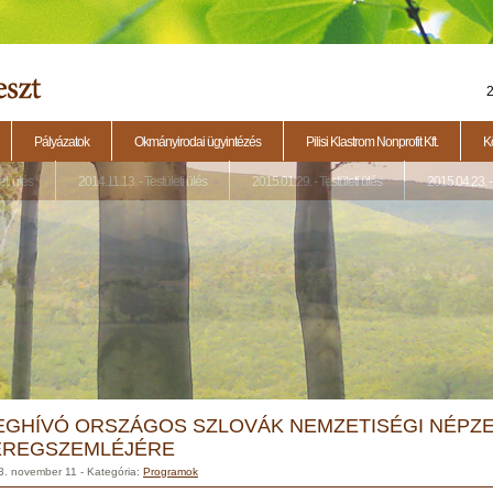
2
Pályázatok
Okmányirodai ügyintézés
Pilisi Klastrom Nonprofit Kft.
K
eti ülés
2014.11.13. - Testületi ülés
2015.01.29. - Testületi ülés
2015.04.23. - 
EGHÍVÓ ORSZÁGOS SZLOVÁK NEMZETISÉGI NÉPZE
EREGSZEMLÉJÉRE
3. november 11
- Kategória:
Programok