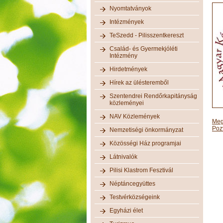
Nyomtatványok
Intézmények
TeSzedd - Pilisszentkereszt
Család- és Gyermekjóléti
Intézmény
Hirdetmények
Hírek az ülésteremből
Szentendrei Rendőrkapitányság
közleményei
NAV Közlemények
Meg
Poz
Nemzetiségi önkormányzat
Közösségi Ház programjai
Látnivalók
Pilisi Klastrom Fesztivál
Néptáncegyüttes
Testvérközségeink
Egyházi élet