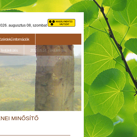
026. augusztus 08, szombat
özérdekű információk
Testületi ülés
2015.05.14. - Testületi ülés
NEI MINŐSÍTŐ