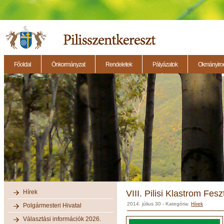
Főoldal
Önkormányzat
Rendeletek
Pályázatok
Okmányirod
2014.11.27. - Testületi ülés
2014.12.28. - Testületi ülés
2014.11.13. - Testületi 
Hírek
VIII. Pilisi Klastrom Fes
2014. július 30
- Kategória:
Hírek
Polgármesteri Hivatal
Választási információk 2026.