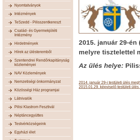
Nyomtatványok
Intézmények
TeSzedd - Pilisszentkereszt
Család- és Gyermekjóléti
Intézmény
2015. január 29-én
Hirdetmények
melyre tisztelettel
Hírek az ülésteremből
Szentendrei Rendőrkapitányság
Az ülés helye:
Pili
közleményei
NAV Közlemények
Nemzetiségi önkormányzat
2014. január 29-i testületi ülés meg
2015.01.29. képviselő-testületi ülés
Közösségi Ház programjai
Látnivalók
Pilisi Klastrom Fesztivál
Néptáncegyüttes
Testvérközségeink
Egyházi élet