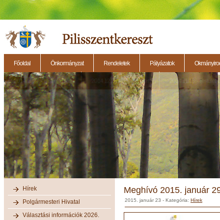
Főoldal
Önkormányzat
Rendeletek
Pályázatok
Okmányirod
2014.11.27. - Testületi ülés
2014.12.28. - Testületi ülés
2014.11.13. - Testületi 
Hírek
Meghívó 2015. január 29-
2015. január 23
- Kategória:
Hírek
Polgármesteri Hivatal
Választási információk 2026.