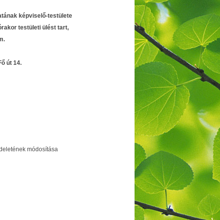
tának képviselő-testülete
órakor
testületi ülést tart,
m.
 út 14.
endeletének módosítása