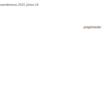
sszentkereszt, 2015. június 19.
Peller Má
polgármester