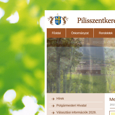
Főoldal
Önkormányzat
Rendeletek
2014.11.27. - Testületi ülés
2014.12.28. - Testül
Hírek
Me
2015
Polgármesteri Hivatal
Választási információk 2026.