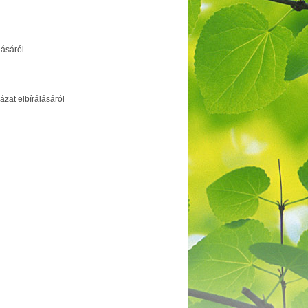
lásáról
zat elbírálásáról