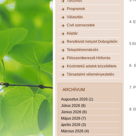
Turizmus
Programok
Elő
Választás
4. E
Civil szervezetek
Elő
Képtár
Rendkívüli helyzet Dobogókőn
5 E
Településrendezés
Elő
Pilisszentkereszti Hírforrás
6. 
Közérdekű adatok közzététele
Társadalmi véleményeztetés
Elő
7. 
ARCHÍVUM
Elő
Augusztus 2026 (1)
Július 2026 (8)
8. 
Június 2026 (6)
Május 2026 (7)
Elő
április 2026 (3)
Március 2026 (4)