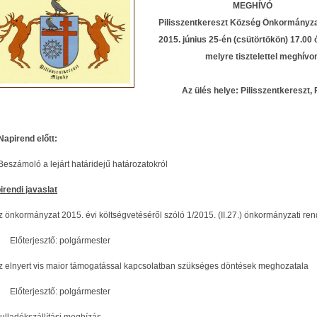
MEGHÍVÓ
Pilisszentkereszt Község Önkormányza
2015. június 25-én (csütörtökön) 17.00 
melyre tisztelettel meghívo
Az ülés helye: Pilisszentkereszt, Fő
Napirend előtt:
Beszámoló a lejárt határidejű határozatokról
irendi javaslat
Az önkormányzat 2015. évi költségvetéséről szóló 1/2015. (II.27.) önkormányzati r
terjesztő: polgármester
Az elnyert vis maior támogatással kapcsolatban szükséges döntések meghozatala
terjesztő: polgármester
ulladékszállítási megbízás