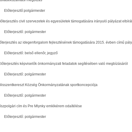
terjesztő:polgármester
lőterjesztés civil szervezetek és egyesületek támogatására irányuló pályázat elbírá
terjesztő: polgármester
lőterjesztés az idegenforgalom fejlesztésének támogatására 2015. évben című pályá
terjesztő: belső ellenőr, jegyző
Előterjesztés képviselők önkormányzati feladatok segítésében való megbízásáról
terjesztő: polgármester
Pilisszentkereszt Község Önkormányzatának sportkoncepciója
terjesztő: polgármester
Díszpolgári cím és Pre Mlynky emlékérem odaítélése
terjesztő: polgármester