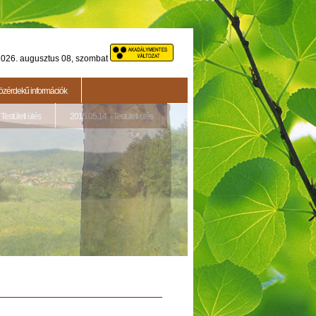
026. augusztus 08, szombat
özérdekű információk
Testületi ülés
2015.05.14. - Testületi ülés