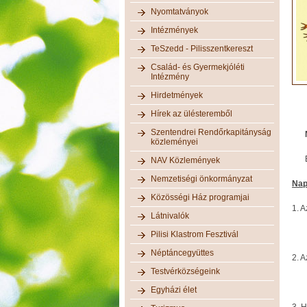
Nyomtatványok
Intézmények
TeSzedd - Pilisszentkereszt
Család- és Gyermekjóléti
Intézmény
Hirdetmények
Hírek az ülésteremből
Szentendrei Rendőrkapitányság
közleményei
NAV Közlemények
Nemzetiségi önkormányzat
Nap
Közösségi Ház programjai
1. 
Látnivalók
Elő
Pilisi Klastrom Fesztivál
Néptáncegyüttes
2. 
Testvérközségeink
Elő
Egyházi élet
3. H