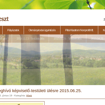
2
Pályázatok
Okmányirodai ügyintézés
Pilisi Klastrom Nonprofit Kft.
K
eti ülés
2014.11.13. - Testületi ülés
2015.01.29. - Testületi ülés
2015.04.23. - 
ghívó képviselő-testületi ülésre 2015.06.25.
. június 19
- Kategória:
Hírek