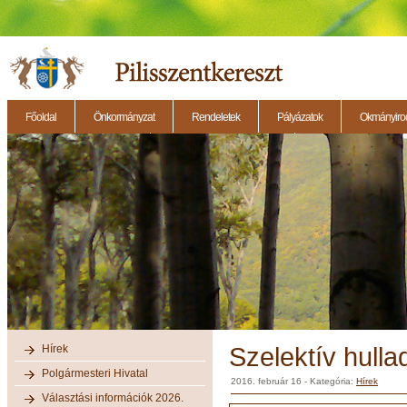
Főoldal
Önkormányzat
Rendeletek
Pályázatok
Okmányirod
2014.11.27. - Testületi ülés
2014.12.28. - Testületi ülés
2014.11.13. - Testületi 
Hírek
Szelektív hulla
Polgármesteri Hivatal
2016. február 16
- Kategória:
Hírek
Választási információk 2026.