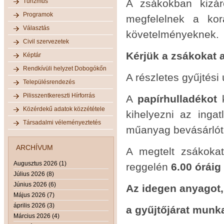
Turizmus
A zsákokban kizár
Programok
megfelelnek a kor
Választás
követelményeknek.
Civil szervezetek
Kérjük a zsákokat 
Képtár
Rendkívüli helyzet Dobogókőn
A részletes gyűjtési
Településrendezés
Pilisszentkereszti Hírforrás
A
papírhulladékot
k
Közérdekű adatok közzététele
kihelyezni az inga
Társadalmi véleményeztetés
műanyag bevásárlót
ARCHÍVUM
A megtelt zsákokat
Augusztus 2026 (1)
reggelén
6.00 óráig
Július 2026 (8)
Június 2026 (6)
Az idegen anyagot,
Május 2026 (7)
április 2026 (3)
a gyűjtőjárat munka
Március 2026 (4)