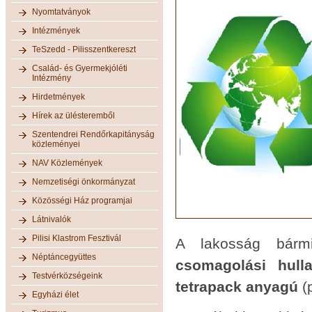
Nyomtatványok
Intézmények
TeSzedd - Pilisszentkereszt
Család- és Gyermekjóléti
Intézmény
Hirdetmények
Hírek az ülésteremből
Szentendrei Rendőrkapitányság
közleményei
NAV Közlemények
Nemzetiségi önkormányzat
Közösségi Ház programjai
Látnivalók
Pilisi Klastrom Fesztivál
A lakosság bármi
Néptáncegyüttes
csomagolási hull
Testvérközségeink
tetrapack anyagú
(
Egyházi élet