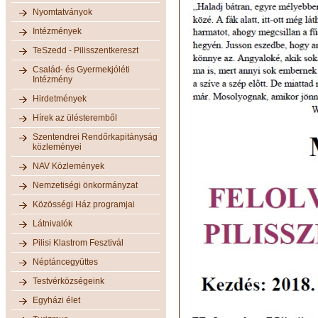
Nyomtatványok
Intézmények
TeSzedd - Pilisszentkereszt
Család- és Gyermekjóléti
Intézmény
Hirdetmények
Hírek az ülésteremből
Szentendrei Rendőrkapitányság
közleményei
NAV Közlemények
Nemzetiségi önkormányzat
Közösségi Ház programjai
Látnivalók
Pilisi Klastrom Fesztivál
Néptáncegyüttes
Testvérközségeink
Egyházi élet