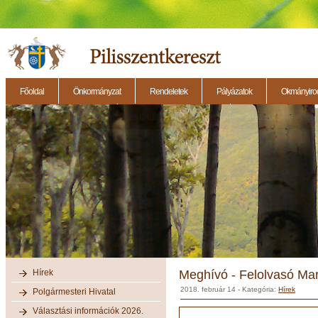
Főoldal
Önkormányzat
Rendeletek
Pályázatok
Okmányirod
2014.11.27. - Testületi ülés
2014.12.28. - Testületi ülés
2014.11.13. - Testületi 
Hírek
Meghívó - Felolvasó Ma
2018. február 14
- Kategória:
Hírek
Polgármesteri Hivatal
Választási információk 2026.