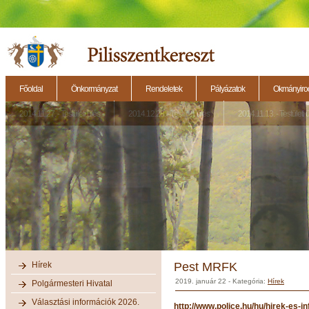
Főoldal
Önkormányzat
Rendeletek
Pályázatok
Okmányirod
2014.11.27. - Testületi ülés
2014.12.28. - Testületi ülés
2014.11.13. - Testületi 
Hírek
Pest MRFK
2019. január 22
- Kategória:
Hírek
Polgármesteri Hivatal
Választási információk 2026.
http://www.police.hu/hu/hirek-es-i