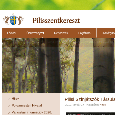
Főoldal
Önkormányzat
Rendeletek
Pályázatok
Okmányirod
2014.11.27. - Testületi ülés
2014.12.28. - Testületi ülés
2014.11.13. - Testületi 
Hírek
Pilisi Színjátszók Társu
2019. január 17
- Kategória:
Hírek
Polgármesteri Hivatal
Választási információk 2026.