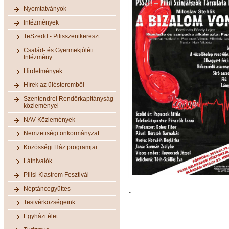
Nyomtatványok
Intézmények
TeSzedd - Pilisszentkereszt
Család- és Gyermekjóléti
Intézmény
Hirdetmények
Hírek az ülésteremből
Szentendrei Rendőrkapitányság
közleményei
NAV Közlemények
Nemzetiségi önkormányzat
Közösségi Ház programjai
Látnivalók
Pilisi Klastrom Fesztivál
Néptáncegyüttes
-
Testvérközségeink
Egyházi élet