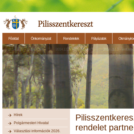
Főoldal
Önkormányzat
Rendeletek
Pályázatok
Okmányirod
2014.11.27. - Testületi ülés
2014.12.28. - Testületi ülés
2014.11.13. - Testületi 
Hírek
Pilisszentkeres
Polgármesteri Hivatal
rendelet partn
Választási információk 2026.