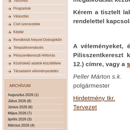
Turizmus
Programok
Kérem a tisztelt l
Választás
rendelettel kapcsol
Civil szervezetek
Képtár
Rendkívüli helyzet Dobogókőn
A véleményeket, és
Településrendezés
Pilisszentkereszt
Pilisszentkereszti Hírforrás
12.) címre, vagy a
s
Közérdekű adatok közzététele
Társadalmi véleményeztetés
Peller Márton s.k.
polgármester
ARCHÍVUM
Augusztus 2026 (1)
Hirdetmény tkr.
Július 2026 (8)
Tervezet
Június 2026 (6)
Május 2026 (7)
április 2026 (3)
Március 2026 (4)