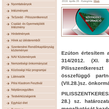
2019. április 26
- Kategória:
Hírek
Nyomtatványok
Intézmények
TeSzedd - Pilisszentkereszt
Család- és Gyermekjóléti
Intézmény
Hirdetmények
Hírek az ülésteremből
Szentendrei Rendőrkapitányság
közleményei
Ezúton értesítem a
NAV Közlemények
314/2012. (XI. 
Nemzetiségi önkormányzat
Pilisszentkeresz
Közösségi Ház programjai
összefüggő partn
Látnivalók
(VII.28.)sz. önkorm
Pilisi Klastrom Fesztivál
Néptáncegyüttes
PILISSZENTKERESZ
Testvérközségeink
28.) sz. határoza
Egyházi élet
megalkotását kezd