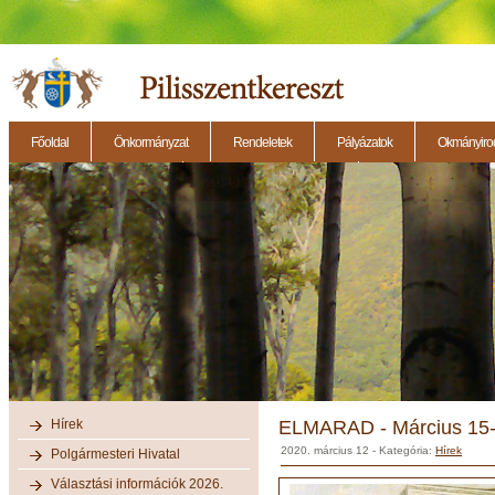
Főoldal
Önkormányzat
Rendeletek
Pályázatok
Okmányirod
2014.11.27. - Testületi ülés
2014.12.28. - Testületi ülés
2014.11.13. - Testületi 
Hírek
ELMARAD - Március 15-
2020. március 12
- Kategória:
Hírek
Polgármesteri Hivatal
Választási információk 2026.