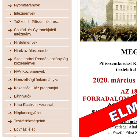
Nyomtatványok
Intézmények
TeSzedd - Pilisszentkereszt
Család- és Gyermekjóléti
Intézmény
Hirdetmények
Hírek az ülésteremből
Szentendrei Rendőrkapitányság
közleményei
NAV Közlemények
Nemzetiségi önkormányzat
Közösségi Ház programjai
Látnivalók
Pilisi Klastrom Fesztivál
Néptáncegyüttes
Testvérközségeink
Egyházi élet