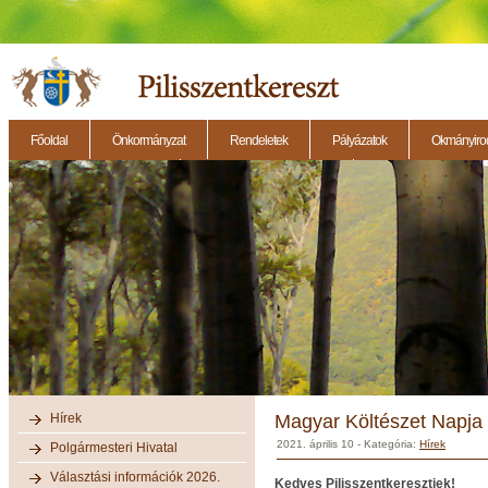
Főoldal
Önkormányzat
Rendeletek
Pályázatok
Okmányirod
2014.11.27. - Testületi ülés
2014.12.28. - Testületi ülés
2014.11.13. - Testületi 
Hírek
Magyar Költészet Napja
2021. április 10
- Kategória:
Hírek
Polgármesteri Hivatal
Választási információk 2026.
Kedves Pilisszentkeresztiek!