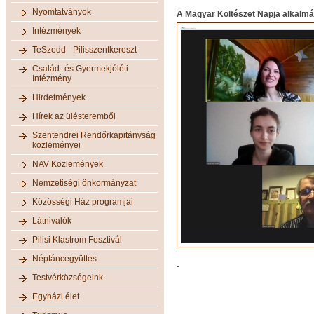
Nyomtatványok
A Magyar Költészet Napja alkalmábó
Intézmények
TeSzedd - Pilisszentkereszt
Család- és Gyermekjóléti
Intézmény
Hirdetmények
Hírek az ülésteremből
Szentendrei Rendőrkapitányság
közleményei
NAV Közlemények
Nemzetiségi önkormányzat
Közösségi Ház programjai
Látnivalók
Pilisi Klastrom Fesztivál
Néptáncegyüttes
-
Testvérközségeink
Egyházi élet