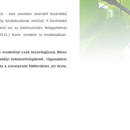
 túl - vele szemben elrendelt közérdekű
tség köztartozásnak minősül. A közérdekű
l sor, az élelmiszerlánc felügyeletével
I.31.) Korm. rendelet (a továbbiakban:
s eredményt csak összefogással, illetve
zabályi kötelezettségüknek. Ugyanakkor
 a szennyezett földterületet, azt tiszta,