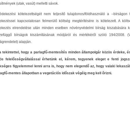
sítmények (utak, vasút) melletti sávok.
édekezési kötelezettségét nem teljesítő tulajdonos/földhasználó a –bírságon
ekezéssel kapcsolatosan felmerülő költség megtérítésére is kötelezett. A köl
ekezés elrendelése után minden esetben növényvédelmi bírság kiszabására kerü
zefüggő bírságok kiszámításának módjáról és mértékéről szóló 194/2008. (VI
ágrendelet) alapján.
a tekintettel, hogy a parlagfű-mentesítés minden állampolgár közös érdeke, é
ös felelősségvállalással érhetünk el, kérem, tegyenek eleget e fenti jogs
kséges figyelemmel lenni arra is, hogy nem elegendő az, hogy valaki lekaszálta
lagfű-mentes állapotban a vegetációs időszak végéig meg kell őrizni.