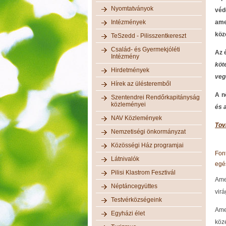
Nyomtatványok
véd
Intézmények
ame
köz
TeSzedd - Pilisszentkereszt
Család- és Gyermekjóléti
Az 
Intézmény
köt
Hirdetmények
veg
Hírek az ülésteremből
A n
Szentendrei Rendőrkapitányság
közleményei
és 
NAV Közlemények
Tov
Nemzetiségi önkormányzat
Közösségi Ház programjai
Fon
Látnivalók
egé
Pilisi Klastrom Fesztivál
Ame
Néptáncegyüttes
virá
Testvérközségeink
Ame
Egyházi élet
köz