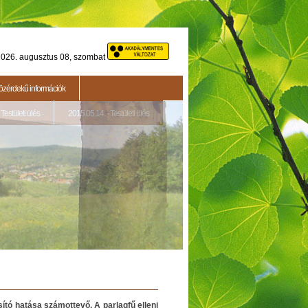
026. augusztus 08, szombat
özérdekű információk
Testületi ülés
2015.05.14. - Testületi ülés
tó hatása számottevő. A parlagfű elleni