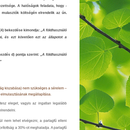
ezettsége. A hatóságok feladata, hogy -
 mulasztók költségén elrendelik az ún.
§ (4) bekezdése kimondja:
„A földhasználó
i, és ezt követően ezt az állapotot a
ezdés d) pontja szerint:
„A földhasználó
”
rság kiszabása) nem szükséges a sérelem –
 elmulasztásának megállapítása.
esz eleget, vagyis az ingatlan legalább
elrendelni.
l nem lehet elvégezni, a parlagfű elleni
orítottság a 30%-ot meghaladja. A parlagfű