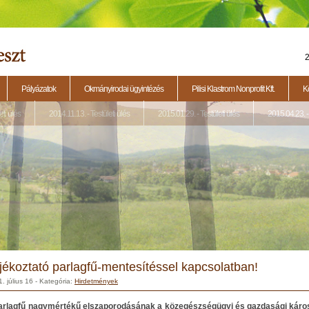
2
Pályázatok
Okmányirodai ügyintézés
Pilisi Klastrom Nonprofit Kft.
K
eti ülés
2014.11.13. - Testületi ülés
2015.01.29. - Testületi ülés
2015.04.23. - 
jékoztató parlagfű-mentesítéssel kapcsolatban!
. július 16
- Kategória:
Hirdetmények
arlagfű nagymértékű elszaporodásának a közegészségügyi és gazdasági károsí