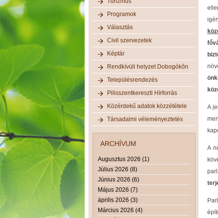
Turizmus
ell
Programok
igé
Választás
köz
Civil szervezetek
főv
Képtár
biz
növ
Rendkívüli helyzet Dobogókőn
önk
Településrendezés
köz
Pilisszentkereszti Hírforrás
Közérdekű adatok közzététele
A je
men
Társadalmi véleményeztetés
kapc
ARCHÍVUM
A n
Augusztus 2026 (1)
köv
Július 2026 (8)
parl
Június 2026 (6)
terj
Május 2026 (7)
április 2026 (3)
Par
Március 2026 (4)
épí