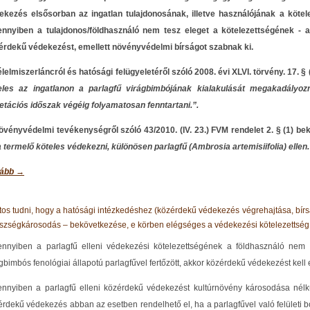
ekezés elsősorban az ingatlan tulajdonosának, illetve használójának a kötel
nnyiben a tulajdonos/földhasználó nem tesz eleget a kötelezettségének - a
érdekű védekezést, emellett növényvédelmi bírságot szabnak ki.
élelmiszerláncról és hatósági felügyeletéről szóló 2008. évi XLVI. törvény. 17. 
eles az ingatlanon a parlagfű virágbimbójának kialakulását megakadályozn
etációs időszak végéig folyamatosan fenntartani.”.
övényvédelmi tevékenységről szóló 43/2010. (IV. 23.) FVM rendelet 2. § (1) bek
a termelő köteles védekezni, különösen parlagfű (Ambrosia artemisiifolia) ellen.
ább →
tos tudni, hogy a hatósági intézkedéshez (közérdekű védekezés végrehajtása, bí
szségkárosodás – bekövetkezése, e körben elégséges a védekezési kötelezettség
nnyiben a parlagfű elleni védekezési kötelezettségének a földhasználó nem t
gbimbós fenológiai állapotú parlagfűvel fertőzött, akkor közérdekű védekezést kell 
nnyiben a parlagfű elleni közérdekű védekezést kultúrnövény károsodása nélkü
érdekű védekezés abban az esetben rendelhető el, ha a parlagfűvel való felületi b