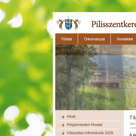
Főoldal
Önkormányzat
Rendeletek
2014.11.27. - Testületi ülés
2014.12.28. - Testül
Hírek
Tá
2021
Polgármesteri Hivatal
Választási információk 2026.
A p