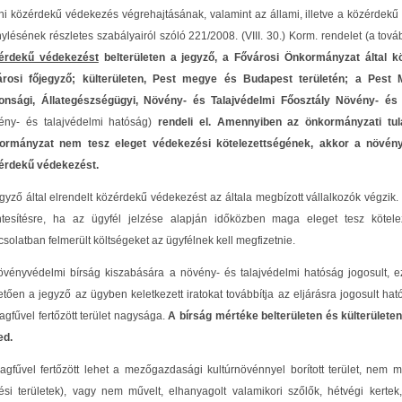
eni közérdekű védekezés végrehajtásának, valamint az állami, illetve a közérdek
nylésének részletes szabályairól szóló 221/2008. (VIII. 30.) Korm. rendelet (a to
érdekű védekezést
belterületen a jegyző, a Fővárosi Önkormányzat által kö
árosi főjegyző;
külterületen, Pest megye és Budapest területén; a Pest 
tonsági, Állategészségügyi, Növény- és Talajvédelmi Főosztály Növény- és 
ény- és talajvédelmi hatóság)
rendeli el. Amennyiben az önkormányzati tula
ormányzat nem tesz eleget védekezési kötelezettségének, akkor a növény-
érdekű védekezést.
gyző által elrendelt közérdekű védekezést az általa megbízott vállalkozók végzik. 
tesítésre, ha az ügyfél jelzése alapján időközben maga eleget tesz kötel
solatban felmerült költségeket az ügyfélnek kell megfizetnie.
övényvédelmi bírság kiszabására a növény- és talajvédelmi hatóság jogosult, 
etően a jegyző az ügyben keletkezett iratokat továbbítja az eljárásra jogosult h
agfűvel fertőzött terület nagysága.
A bírság mértéke belterületen és külterületen 
ed.
lagfűvel fertőzött lehet a mezőgazdasági kultúrnövénnyel borított terület, nem m
tési területek), vagy nem művelt, elhanyagolt valamikori szőlők, hétvégi kertek,