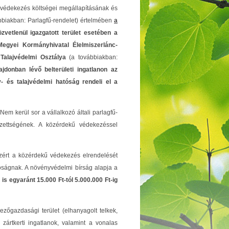
ű védekezés költségei megállapításának és
vábbiakban: Parlagfű-rendelet) értelmében
a
zvetlenül igazgatott terület esetében a
Megyei Kormányhivatal Élelmiszerlánc-
Talajvédelmi Osztálya
(a továbbiakban:
jdonban lévő belterületi ingatlanon az
 és talajvédelmi hatóság rendeli el a
Nem kerül sor a vállalkozó általi parlagfű-
ezettségének. A közérdekű védekezéssel
ezért a közérdekű védekezés elrendelését
atóságnak. A növényvédelmi bírság alapja a
is egyaránt 15.000 Ft-tól 5.000.000 Ft-ig
ezőgazdasági terület (elhanyagolt telkek,
 zártkerti ingatlanok, valamint a vonalas