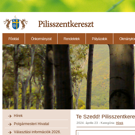
Főoldal
Önkormányzat
Rendeletek
Pályázatok
Okmányirod
2014.11.27. - Testületi ülés
2014.12.28. - Testületi ülés
2014.11.13. - Testületi 
Hírek
Te Szedd! Pilisszentkere
2024. április 23
- Kategória:
Hírek
Polgármesteri Hivatal
Választási információk 2026.