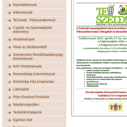
Nyomtatványok
Intézmények
TeSzedd - Pilisszentkereszt
Család- és Gyermekjóléti
Intézmény
Hirdetmények
Hírek az ülésteremből
Szentendrei Rendőrkapitányság
közleményei
NAV Közlemények
Nemzetiségi önkormányzat
Közösségi Ház programjai
Látnivalók
Pilisi Klastrom Fesztivál
Néptáncegyüttes
Testvérközségeink
Egyházi élet
.