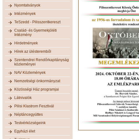
Nyomtatványok
Intézmények
TeSzedd - Pilisszentkereszt
Család- és Gyermekjóléti
Intézmény
Hirdetmények
Hírek az ülésteremből
Szentendrei Rendőrkapitányság
közleményei
NAV Közlemények
Nemzetiségi önkormányzat
Közösségi Ház programjai
Látnivalók
Pilisi Klastrom Fesztivál
Néptáncegyüttes
Testvérközségeink
Egyházi élet
.