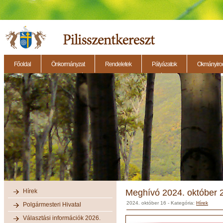
Főoldal
Önkormányzat
Rendeletek
Pályázatok
Okmányirod
2014.11.27. - Testületi ülés
2014.12.28. - Testületi ülés
2014.11.13. - Testületi 
Hírek
Meghívó 2024. október 
2024. október 16
- Kategória:
Hírek
Polgármesteri Hivatal
Választási információk 2026.