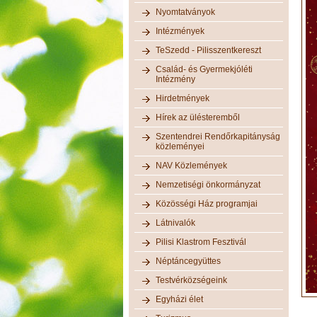
Nyomtatványok
Intézmények
TeSzedd - Pilisszentkereszt
Család- és Gyermekjóléti
Intézmény
Hirdetmények
Hírek az ülésteremből
Szentendrei Rendőrkapitányság
közleményei
NAV Közlemények
Nemzetiségi önkormányzat
Közösségi Ház programjai
Látnivalók
Pilisi Klastrom Fesztivál
Néptáncegyüttes
Testvérközségeink
Egyházi élet
.