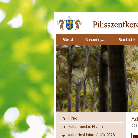
Főoldal
Önkormányzat
Rendeletek
2014.11.27. - Testületi ülés
2014.12.28. - Testül
Hírek
Ad
202
Polgármesteri Hivatal
Választási információk 2026.