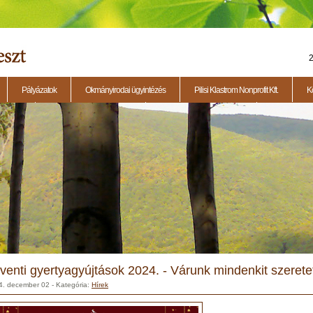
2
Pályázatok
Okmányirodai ügyintézés
Pilisi Klastrom Nonprofit Kft.
K
eti ülés
2014.11.13. - Testületi ülés
2015.01.29. - Testületi ülés
2015.04.23. - 
venti gyertyagyújtások 2024. - Várunk mindenkit szeretet
4. december 02
- Kategória:
Hírek