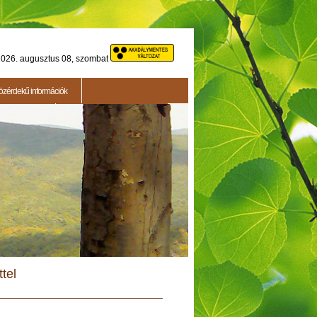
026. augusztus 08, szombat
özérdekű információk
Testületi ülés
2015.05.14. - Testületi ülés
tel