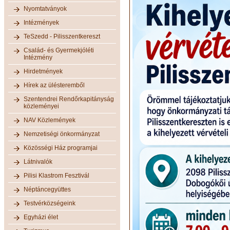
Nyomtatványok
Intézmények
TeSzedd - Pilisszentkereszt
Család- és Gyermekjóléti
Intézmény
Hirdetmények
Hírek az ülésteremből
Szentendrei Rendőrkapitányság
közleményei
NAV Közlemények
Nemzetiségi önkormányzat
Közösségi Ház programjai
Látnivalók
Pilisi Klastrom Fesztivál
Néptáncegyüttes
Testvérközségeink
Egyházi élet