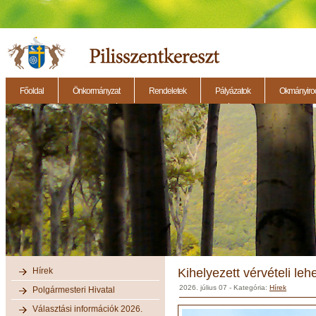
Főoldal
Önkormányzat
Rendeletek
Pályázatok
Okmányirod
2014.11.27. - Testületi ülés
2014.12.28. - Testületi ülés
2014.11.13. - Testületi 
Hírek
Kihelyezett vérvételi le
2026. július 07
- Kategória:
Hírek
Polgármesteri Hivatal
Választási információk 2026.