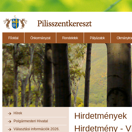
Főoldal
Önkormányzat
Rendeletek
Pályázatok
Okmányirod
2014.11.27. - Testületi ülés
2014.12.28. - Testületi ülés
2014.11.13. - Testületi 
Hírek
Hirdetmények
Polgármesteri Hivatal
Hirdetmény - V
Választási információk 2026.