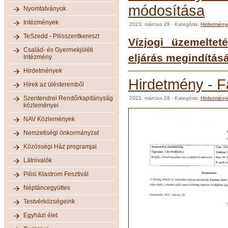
módosítása
Nyomtatványok
Intézmények
2023. március 28
- Kategória:
Hirdetmény
TeSzedd - Pilisszentkereszt
Vízjogi üzemeltet
Család- és Gyermekjóléti
eljárás megindításá
Intézmény
Hirdetmények
Hirdetmény - F
Hírek az ülésteremből
Szentendrei Rendőrkapitányság
2023. március 28
- Kategória:
Hirdetmény
közleményei
NAV Közlemények
Nemzetiségi önkormányzat
Közösségi Ház programjai
Látnivalók
Pilisi Klastrom Fesztivál
Néptáncegyüttes
Testvérközségeink
Egyházi élet