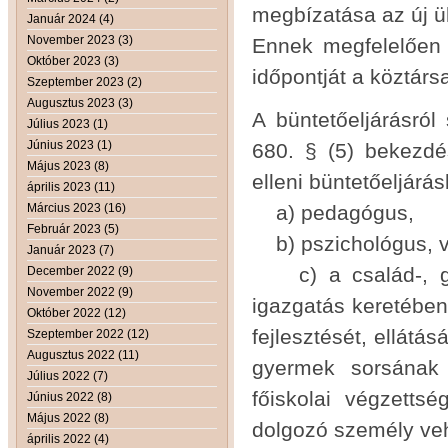
megbízatása az új ül
Január 2024 (4)
November 2023 (3)
Ennek megfelelően i
Október 2023 (3)
időpontját a köztársa
Szeptember 2023 (2)
Augusztus 2023 (3)
A büntetőeljárásról
Július 2023 (1)
Június 2023 (1)
680. § (5) bekezdés
Május 2023 (8)
elleni büntetőeljárá
április 2023 (11)
Március 2023 (16)
a) pedagógus,
Február 2023 (5)
b) pszichológus, 
Január 2023 (7)
c) a család-, gye
December 2022 (9)
November 2022 (9)
igazgatás keretében 
Október 2022 (12)
fejlesztését, ellátá
Szeptember 2022 (12)
Augusztus 2022 (11)
gyermek sorsának 
Július 2022 (7)
főiskolai végzett
Június 2022 (8)
Május 2022 (8)
dolgozó személy veh
április 2022 (4)