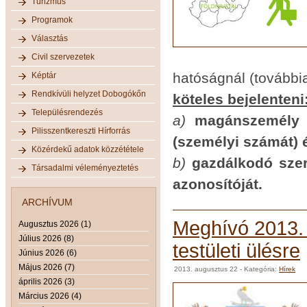
Turizmus
Programok
Választás
Civil szervezetek
hatóságnál (továbbiak
Képtár
Rendkívüli helyzet Dobogókőn
köteles bejelenteni
Településrendezés
a)
magánszemély f
Pilisszentkereszti Hírforrás
(személyi számát) 
Közérdekű adatok közzététele
b)
gazdálkodó szer
Társadalmi véleményeztetés
azonosítóját.
ARCHÍVUM
Meghívó 2013. 
Augusztus 2026 (1)
Július 2026 (8)
testületi ülésre
Június 2026 (6)
Május 2026 (7)
2013. augusztus 22
- Kategória:
Hírek
április 2026 (3)
Március 2026 (4)