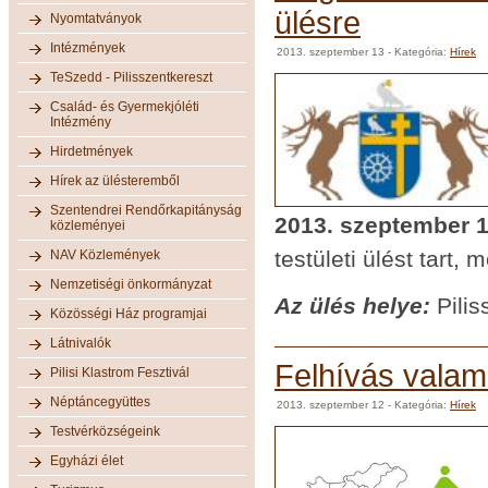
ülésre
Nyomtatványok
Intézmények
2013. szeptember 13
- Kategória:
Hírek
TeSzedd - Pilisszentkereszt
Család- és Gyermekjóléti
Intézmény
Hirdetmények
Hírek az ülésteremből
Szentendrei Rendőrkapitányság
2013. szeptember 1
közleményei
testületi ülést tart,
NAV Közlemények
Nemzetiségi önkormányzat
Az ülés helye:
Pilis
Közösségi Ház programjai
Látnivalók
Felhívás valam
Pilisi Klastrom Fesztivál
Néptáncegyüttes
2013. szeptember 12
- Kategória:
Hírek
Testvérközségeink
Egyházi élet