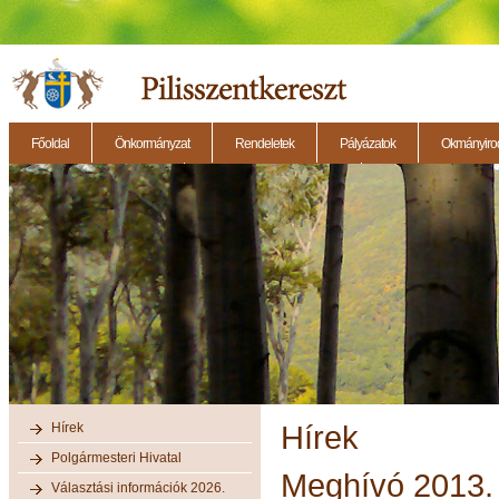
Főoldal
Önkormányzat
Rendeletek
Pályázatok
Okmányirod
2014.11.27. - Testületi ülés
2014.12.28. - Testületi ülés
2014.11.13. - Testületi 
Hírek
Hírek
Polgármesteri Hivatal
Meghívó 2013. 
Választási információk 2026.